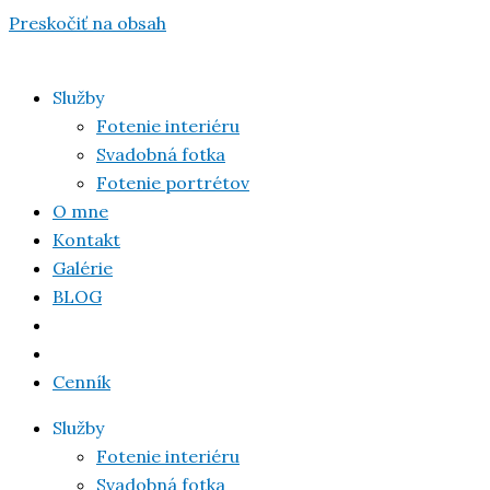
Preskočiť na obsah
Služby
Fotenie interiéru
Svadobná fotka
Fotenie portrétov
O mne
Kontakt
Galérie
BLOG
Cenník
Služby
Fotenie interiéru
Svadobná fotka